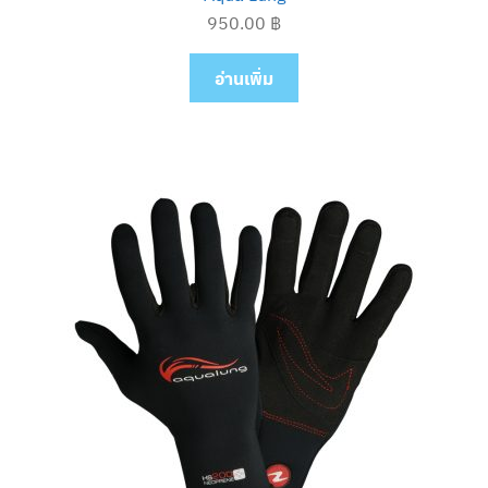
950.00
฿
อ่านเพิ่ม