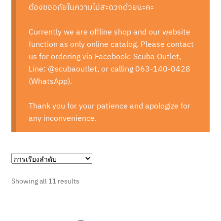
ต้องขออภัยในความไม่สะดวกด้วยนะคะ
Fins Full-Foot
Currently we are offline shop and our website
Fins Open-Heel
function as only online catalog. Please contact
us for ordering via Facebook: Scuba Outlet,
Gauge & Console
Line: @scubaoutlet, or calling 063-140-0428
(WhatsApp).
Gloves & Hood
Thank you for your patience and apologize for
Light (Torch)
any inconvenience.
Mask
Regulator Set
Showing all 11 results
Snorkel