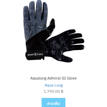
Sun Care
Tank & Compressor
Wetsuits Women
Expan
Brands
child
menu
Expan
About Us
child
menu
Aqualung Admiral III Glove
Aqua Lung
1,790.00
฿
อ่านเพิ่ม