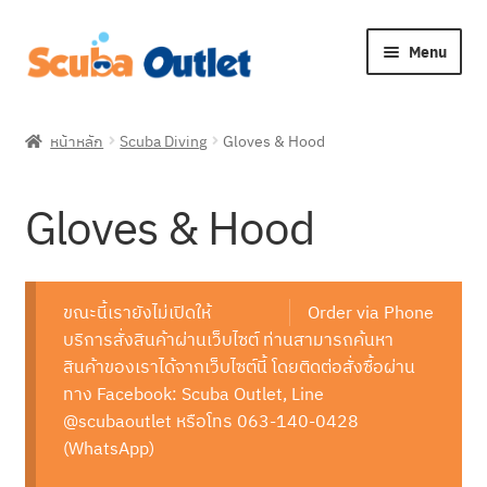
Skip
Skip
Menu
to
to
navigation
content
Expan
Snorkelling
child
หน้าหลัก
Scuba Diving
Gloves & Hood
menu
Expan
Freediving
child
Gloves & Hood
menu
Expan
Scuba Diving
child
menu
Accessory
ขณะนี้เรายังไม่เปิดให้
Order via Phone
บริการสั่งสินค้าผ่านเว็บไซต์ ท่านสามารถค้นหา
Boots
สินค้าของเราได้จากเว็บไซต์นี้ โดยติดต่อสั่งซื้อผ่าน
ทาง Facebook: Scuba Outlet, Line
Camera & Housing
@scubaoutlet หรือโทร 063-140-0428
(WhatsApp)
Dive Computer