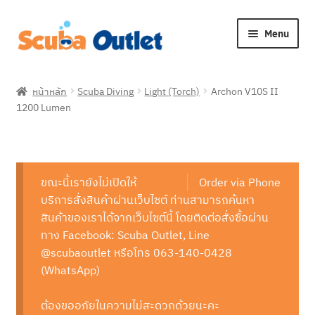
Skip
Skip
Menu
to
to
navigation
content
Expan
Snorkelling
child
หน้าหลัก
Scuba Diving
Light (Torch)
Archon V10S II
menu
Expan
1200 Lumen
Freediving
child
menu
Expan
Scuba Diving
child
menu
Expan
ขณะนี้เรายังไม่เปิดให้
Order via Phone
Brands
child
บริการสั่งสินค้าผ่านเว็บไซต์ ท่านสามารถค้นหา
menu
Expan
สินค้าของเราได้จากเว็บไซต์นี้ โดยติดต่อสั่งซื้อผ่าน
About Us
child
ทาง Facebook: Scuba Outlet, Line
menu
@scubaoutlet หรือโทร 063-140-0428
(WhatsApp)
ต้องขออภัยในความไม่สะดวกด้วยนะคะ