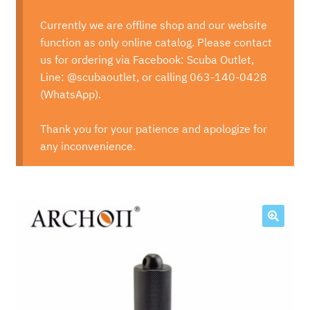
Currently we are offline shop and our website
function as only online catalog. Please contact
us for ordering via Facebook: Scuba Outlet,
Line: @scubaoutlet, or calling 063-140-0428
(WhatsApp).
Thank you for your patience and apologize for
any inconvenience.