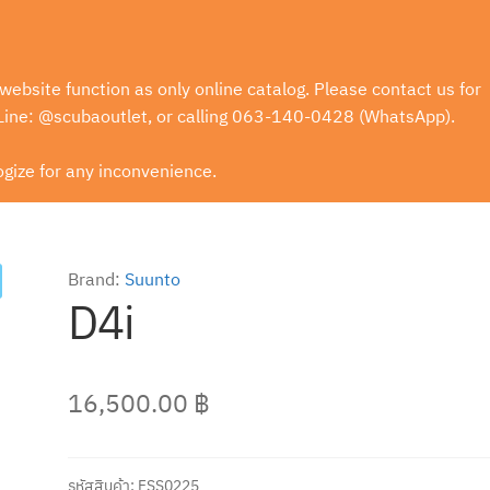
website function as only online catalog. Please contact us for
 Line: @scubaoutlet, or calling 063-140-0428 (WhatsApp).
gize for any inconvenience.
Brand:
Suunto
D4i
16,500.00
฿
รหัสสินค้า:
FSS0225