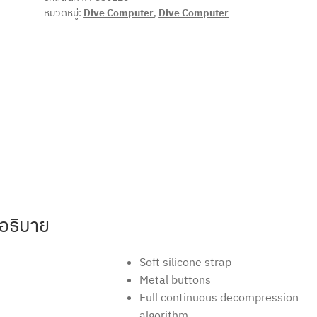
หมวดหมู่:
Dive Computer
,
Dive Computer
อธิบาย
Soft silicone strap
Metal buttons
Full continuous decompression
algorithm