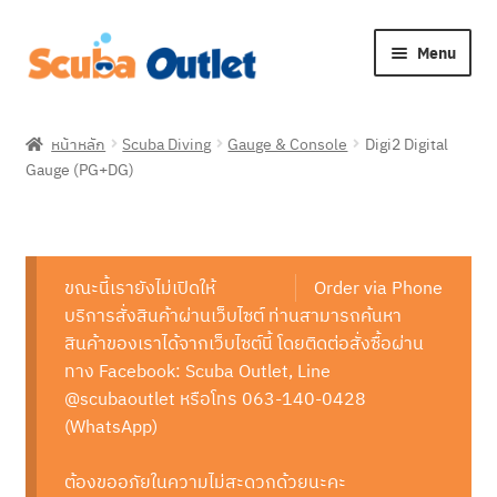
Skip
Skip
Menu
to
to
navigation
content
Expan
Snorkelling
child
หน้าหลัก
Scuba Diving
Gauge & Console
Digi2 Digital
menu
Expan
Gauge (PG+DG)
Freediving
child
menu
Expan
Scuba Diving
child
menu
Expan
ขณะนี้เรายังไม่เปิดให้
Order via Phone
Brands
child
บริการสั่งสินค้าผ่านเว็บไซต์ ท่านสามารถค้นหา
menu
Expan
สินค้าของเราได้จากเว็บไซต์นี้ โดยติดต่อสั่งซื้อผ่าน
About Us
child
ทาง Facebook: Scuba Outlet, Line
menu
@scubaoutlet หรือโทร 063-140-0428
(WhatsApp)
ต้องขออภัยในความไม่สะดวกด้วยนะคะ