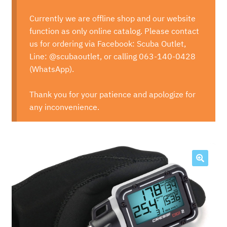
Currently we are offline shop and our website
function as only online catalog. Please contact
us for ordering via Facebook: Scuba Outlet,
Line: @scubaoutlet, or calling 063-140-0428
(WhatsApp).
Thank you for your patience and apologize for
any inconvenience.