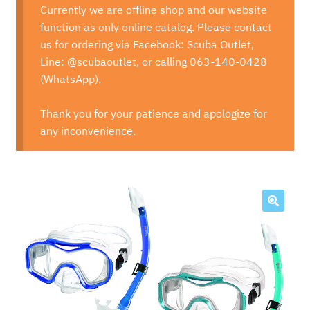
Currently we are offline shop and our website
function as only online catalog. Please contact
us for ordering via Facebook: Scuba Outlet,
Line: @scubaoutlet, or calling 063-140-0428
(WhatsApp).
Thank you for your patience and apologize for
any inconvenience.