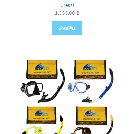
Cressi
1,355.00
฿
อ่านเพิ่ม