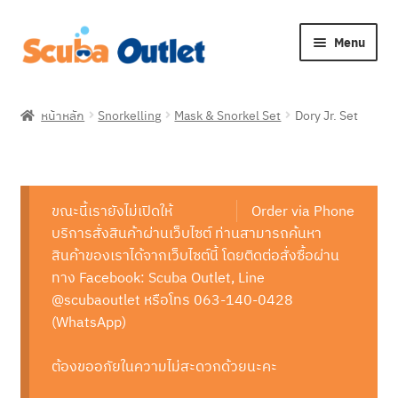
Skip
Skip
Menu
to
to
navigation
content
Expan
Snorkelling
child
หน้าหลัก
Snorkelling
Mask & Snorkel Set
Dory Jr. Set
menu
Expan
Freediving
child
menu
Expan
Scuba Diving
child
ขณะนี้เรายังไม่เปิดให้
Order via Phone
menu
Expan
Brands
บริการสั่งสินค้าผ่านเว็บไซต์ ท่านสามารถค้นหา
child
สินค้าของเราได้จากเว็บไซต์นี้ โดยติดต่อสั่งซื้อผ่าน
menu
Expan
ทาง Facebook: Scuba Outlet, Line
About Us
child
@scubaoutlet หรือโทร 063-140-0428
menu
(WhatsApp)
ต้องขออภัยในความไม่สะดวกด้วยนะคะ