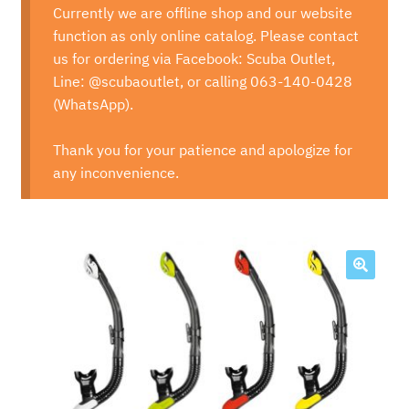
Currently we are offline shop and our website
function as only online catalog. Please contact
us for ordering via Facebook: Scuba Outlet,
Line: @scubaoutlet, or calling 063-140-0428
(WhatsApp).
Thank you for your patience and apologize for
any inconvenience.