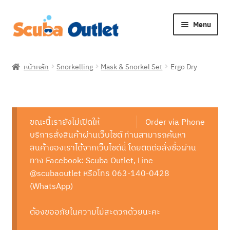
Skip
Skip
Menu
to
to
navigation
content
Expan
Snorkelling
child
หน้าหลัก
Snorkelling
Mask & Snorkel Set
Ergo Dry
menu
Expan
Freediving
child
menu
Expan
Scuba Diving
child
ขณะนี้เรายังไม่เปิดให้
Order via Phone
menu
Expan
Brands
บริการสั่งสินค้าผ่านเว็บไซต์ ท่านสามารถค้นหา
child
สินค้าของเราได้จากเว็บไซต์นี้ โดยติดต่อสั่งซื้อผ่าน
menu
Expan
ทาง Facebook: Scuba Outlet, Line
About Us
child
@scubaoutlet หรือโทร 063-140-0428
menu
(WhatsApp)
ต้องขออภัยในความไม่สะดวกด้วยนะคะ