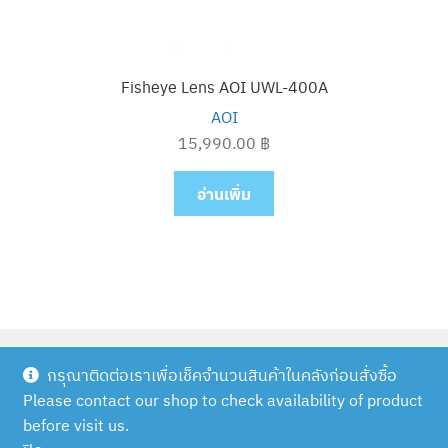
Fisheye Lens AOI UWL-400A
AOI
15,990.00
฿
อ่านเพิ่ม
กรุณาติดต่อเราเพื่อเช็คจำนวนสินค้าในคลังก่อนสั่งซื้อ
Please contact our shop to check availability of product
© Scuba Outlet | Diveshop.in.th 2026
before visit us.
Built with WooCommerce
.