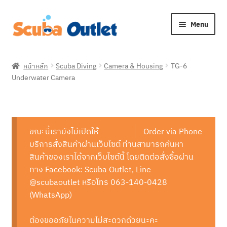
Skip
Skip
Menu
to
to
navigation
content
Expan
Snorkelling
child
หน้าหลัก
Scuba Diving
Camera & Housing
TG-6
menu
Expan
Underwater Camera
Freediving
child
menu
Expan
Scuba Diving
child
menu
Expan
ขณะนี้เรายังไม่เปิดให้
Order via Phone
Brands
child
บริการสั่งสินค้าผ่านเว็บไซต์ ท่านสามารถค้นหา
menu
Expan
สินค้าของเราได้จากเว็บไซต์นี้ โดยติดต่อสั่งซื้อผ่าน
About Us
child
ทาง Facebook: Scuba Outlet, Line
menu
@scubaoutlet หรือโทร 063-140-0428
(WhatsApp)
ต้องขออภัยในความไม่สะดวกด้วยนะคะ