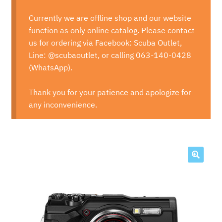
Currently we are offline shop and our website
function as only online catalog. Please contact
us for ordering via Facebook: Scuba Outlet,
Line: @scubaoutlet, or calling 063-140-0428
(WhatsApp).
Thank you for your patience and apologize for
any inconvenience.