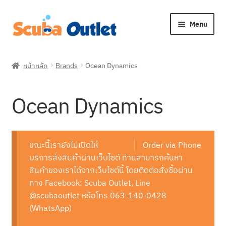
Skip
Skip
Menu
to
to
navigation
content
Expan
Snorkelling
child
หน้าหลัก
Brands
Ocean Dynamics
menu
Expan
Freediving
child
Ocean Dynamics
menu
Expan
Scuba Diving
child
menu
Expan
Brands
child
ขณะนี้เรายังไม่เปิดให้
Order via Phone
menu
Expan
บริการสั่งสินค้าผ่านเว็บไซต์ ท่านสามารถค้นหา
About Us
child
สินค้าของเราได้จากเว็บไซต์นี้ โดยติดต่อสั่งซื้อผ่าน
menu
ทาง Facebook: Scuba Outlet, Line
@scubaoutlet หรือโทร 063-140-0428
(WhatsApp)