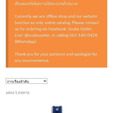
ต้องขออภัยในความไม่สะดวกด้วยนะคะ
Currently we are offline shop and our website
function as only online catalog. Please contact
us for ordering via Facebook: Scuba Outlet,
Line: @scubaoutlet, or calling 063-140-0428
(WhatsApp).
Thank you for your patience and apologize for
any inconvenience.
แสดง 1 รายการ